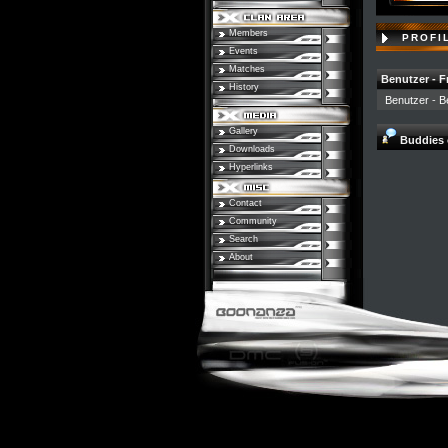
Members
PROFI
Events
Matches
Benutzer - 
History
Benutzer
-
B
Gallery
Buddies o
Downloads
Hyperlinks
Contact
Community
Search
About