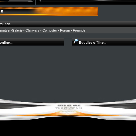
LE
Freunde
enutzer-Galerie
-
Clanwars
-
Computer
-
Forum
- Freunde
nline...
Buddies offline...