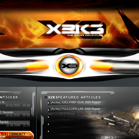
' R..
[Archiv] X2K3 PIMP GUN 2005 Report
16.02.2010 - 15:18
[Archiv] FULLCLIPS LAN 2006 Report
PC Session
16.02.2010 - 05:59
 Ã&OEli..
11.09.2009 - 11:25