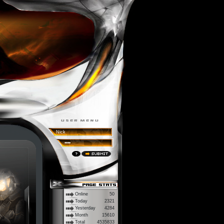
Online
50
Today
2321
Yesterday
4284
Month
15610
Total
4535833