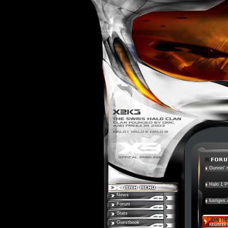
Gunnin' n
Halo 1 
News
lustiges
Forum
Stats
Guestbook