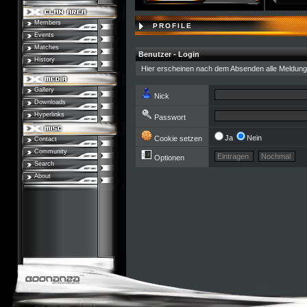
Members
PROFILE
Events
Matches
Benutzer - Login
History
Hier erscheinen nach dem Absenden alle Meldung
Gallery
Nick
Downloads
Hyperlinks
Passwort
Ja
Nein
Cookie setzen
Contact
Community
Optionen
Search
About