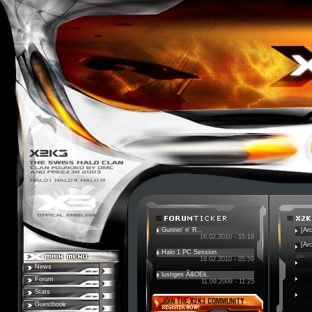
Gunnin' n' R..
[Ar
16.02.2010 - 15:18
[Ar
Halo 1 PC Session
16.02.2010 - 05:59
News
lustiges Ã&OEli..
Forum
11.09.2009 - 11:25
Stats
Guestbook