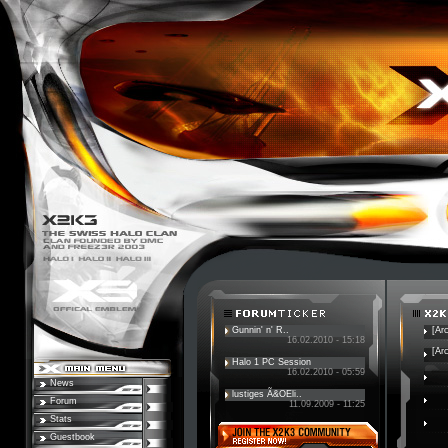
Gunnin' n' R..
[Ar
16.02.2010 - 15:18
[Ar
Halo 1 PC Session
16.02.2010 - 05:59
News
lustiges Ã&OEli..
Forum
11.09.2009 - 11:25
Stats
Guestbook