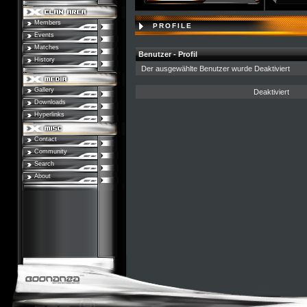
Members
PROFILE
Events
Matches
Benutzer - Profil
History
Der ausgewählte Benutzer wurde Deaktiviert
Gallery
Deaktiviert
Downloads
Hyperlinks
Contact
Community
Search
About