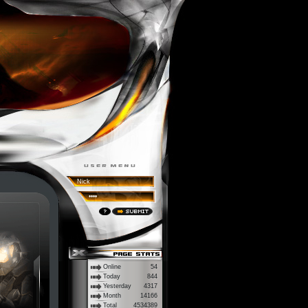
Online
54
Today
844
Yesterday
4317
Month
14166
Total
4534389