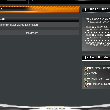
LE
HEADLINES
ofil
X2K3 GOES GAME
28.07.2016 - 20:17
lte Benutzer wurde Deaktiviert
HALO 4 HAT GOLD
27.09.2012 - 15:09
Deaktiviert
HALO 4 CAMPAIG
25.09.2012 - 17:38
HALO 4 RELEASET
25.09.2012 - 16:56
LATEST MA
xTreme Player
WNx
High Tech Tea
Figures of Deat