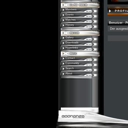
Members
PROFI
Events
Matches
Benutzer - Pr
History
Der ausgewäh
Gallery
Downloads
Hyperlinks
Contact
Community
Search
About