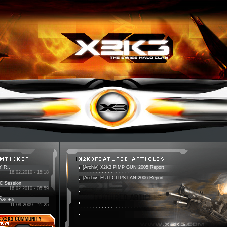
' R..
[Archiv] X2K3 PIMP GUN 2005 Report
16.02.2010 - 15:18
[Archiv] FULLCLIPS LAN 2006 Report
PC Session
16.02.2010 - 05:59
 Ã&OEli..
11.09.2009 - 11:25