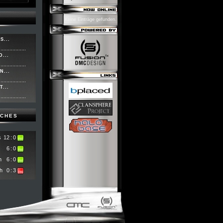
Keine Einträge gefunden.
S...
...
N...
...
TCHES
s
12
:
0
6
:
0
m
6
:
0
h
0
:
3