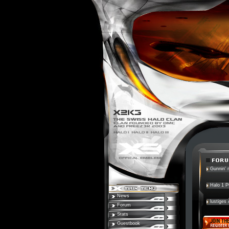
Gunnin' n
Halo 1 
News
lustiges
Forum
Stats
Guestbook